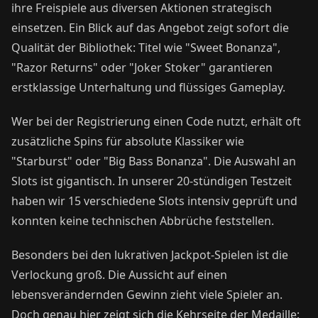
ihre Freispiele aus diversen Aktionen strategisch
einsetzen. Ein Blick auf das Angebot zeigt sofort die
Qualität der Bibliothek: Titel wie "Sweet Bonanza",
"Razor Returns" oder "Joker Stoker" garantieren
erstklassige Unterhaltung und flüssiges Gameplay.
Wer bei der Registrierung einen Code nutzt, erhält oft
zusätzliche Spins für absolute Klassiker wie
"Starburst" oder "Big Bass Bonanza". Die Auswahl an
Slots ist gigantisch. In unserer 20-stündigen Testzeit
haben wir 15 verschiedene Slots intensiv geprüft und
konnten keine technischen Abbrüche feststellen.
Besonders bei den lukrativen Jackpot-Spielen ist die
Verlockung groß. Die Aussicht auf einen
lebensverändernden Gewinn zieht viele Spieler an.
Doch genau hier zeigt sich die Kehrseite der Medaille: