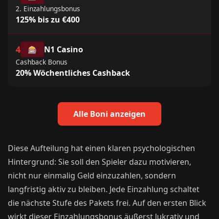
2. Einzahlungsbonus
125% bis zu €400
4
N1 Casino
🎰
Cashback Bonus
20% Wöchentliches Cashback
Alle Boni anzeigen
Diese Aufteilung hat einen klaren psychologischen
Hintergrund: Sie soll den Spieler dazu motivieren,
nicht nur einmalig Geld einzuzahlen, sondern
langfristig aktiv zu bleiben. Jede Einzahlung schaltet
die nächste Stufe des Pakets frei. Auf den ersten Blick
wirkt dieser Einzahlungsbonus äußerst lukrativ und