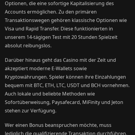
Optionen, die eine sofortige Kapitalisierung des
Accounts ermöglichen. Zu den primären
Transaktionswegen gehören klassische Optionen wie
Visa und Rapid Transfer. Diese funktionierten in
unserem 14-tägigen Test mit 20 Stunden Spielzeit
absolut reibungslos.
Darüber hinaus geht das Casino mit der Zeit und
akzeptiert moderne E-Wallets sowie
Kryptowährungen. Spieler können ihre Einzahlungen
bequem mit BTC, ETH, LTC, USDT und BCH vornehmen.
Auch lokale und beliebte Methoden wie
Sofortüberweisung, Paysafecard, MiFinity und Jeton
stehen zur Verfügung.
Wer einen Bonus beanspruchen möchte, muss
lediglich die qualifizierende Transaktion durchführen.