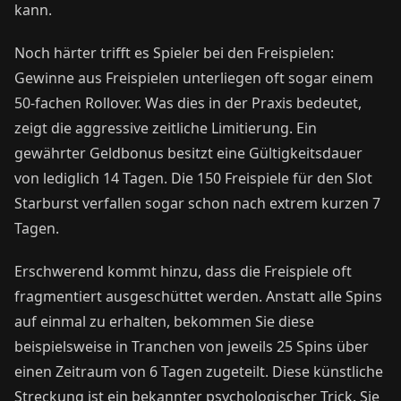
kann.
Noch härter trifft es Spieler bei den Freispielen:
Gewinne aus Freispielen unterliegen oft sogar einem
50-fachen Rollover. Was dies in der Praxis bedeutet,
zeigt die aggressive zeitliche Limitierung. Ein
gewährter Geldbonus besitzt eine Gültigkeitsdauer
von lediglich 14 Tagen. Die 150 Freispiele für den Slot
Starburst verfallen sogar schon nach extrem kurzen 7
Tagen.
Erschwerend kommt hinzu, dass die Freispiele oft
fragmentiert ausgeschüttet werden. Anstatt alle Spins
auf einmal zu erhalten, bekommen Sie diese
beispielsweise in Tranchen von jeweils 25 Spins über
einen Zeitraum von 6 Tagen zugeteilt. Diese künstliche
Streckung ist ein bekannter psychologischer Trick. Sie