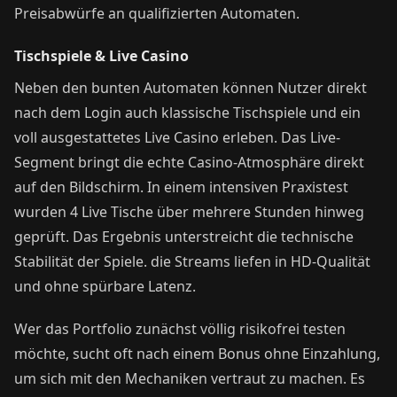
Preisabwürfe an qualifizierten Automaten.
Tischspiele & Live Casino
Neben den bunten Automaten können Nutzer direkt
nach dem Login auch klassische Tischspiele und ein
voll ausgestattetes Live Casino erleben. Das Live-
Segment bringt die echte Casino-Atmosphäre direkt
auf den Bildschirm. In einem intensiven Praxistest
wurden 4 Live Tische über mehrere Stunden hinweg
geprüft. Das Ergebnis unterstreicht die technische
Stabilität der Spiele. die Streams liefen in HD-Qualität
und ohne spürbare Latenz.
Wer das Portfolio zunächst völlig risikofrei testen
möchte, sucht oft nach einem Bonus ohne Einzahlung,
um sich mit den Mechaniken vertraut zu machen. Es