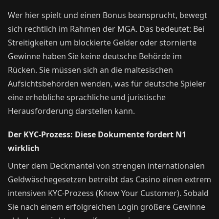
Wer hier spielt und einen Bonus beansprucht, bewegt
sich rechtlich im Rahmen der MGA. Das bedeutet: Bei
Streitigkeiten um blockierte Gelder oder stornierte
Gewinne haben Sie keine deutsche Behörde im
Rücken. Sie müssen sich an die maltesischen
Aufsichtsbehörden wenden, was für deutsche Spieler
eine erhebliche sprachliche und juristische
Herausforderung darstellen kann.
Der KYC-Prozess: Diese Dokumente fordert N1
wirklich
Unter dem Deckmantel von strengen internationalen
Geldwäschegesetzen betreibt das Casino einen extrem
intensiven KYC-Prozess (Know Your Customer). Sobald
Sie nach einem erfolgreichen Login größere Gewinne