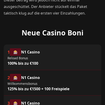
Dieser Betrag wird jedoch nicht auf einmal
ausgeschüttet. Der Anbieter stückelt das Paket
taktisch klug auf die ersten vier Einzahlungen.
Neue Casino Boni
1
N1 Casino
🎰
Reload Bonus
100% bis zu €100
2
N1 Casino
🎰
Willkommensbonus
125% bis zu €1500 + 100 Freispiele
3
N1 Casino
🎰