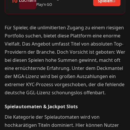
10
Spielen
Play'n GO
Für Spieler, die unlimitierten Zugang zu einem riesigen
Portfolio suchen, bietet diese Plattform eine enorme
Vielfalt. Das Angebot umfasst Titel von absoluten Top-
Providern der Branche. Doch Vorsicht ist geboten: Wer
bei diesen Spielen hohe Summen gewinnt, macht oft
eine ernüchternde Erfahrung. Unter dem Deckmantel
der MGA-Lizenz wird bei großen Auszahlungen ein
extremer KYC-Prozess vorgeschoben, der die fehlende
deutsche GGL-Lizenz schonungslos offenbart.
Spielautomaten & Jackpot Slots
Die Kategorie der Spielautomaten wird von
hochkarätigen Titeln dominiert. Hier können Nutzer