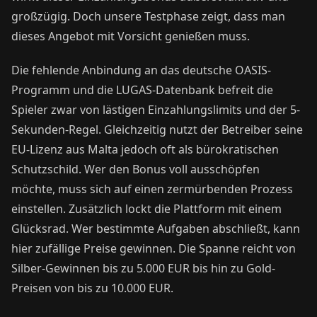
großzügig. Doch unsere Testphase zeigt, dass man
dieses Angebot mit Vorsicht genießen muss.
Die fehlende Anbindung an das deutsche OASIS-
Programm und die LUGAS-Datenbank befreit die
Spieler zwar von lästigen Einzahlungslimits und der 5-
Sekunden-Regel. Gleichzeitig nutzt der Betreiber seine
EU-Lizenz aus Malta jedoch oft als bürokratischen
Schutzschild. Wer den Bonus voll ausschöpfen
möchte, muss sich auf einen zermürbenden Prozess
einstellen. Zusätzlich lockt die Plattform mit einem
Glücksrad. Wer bestimmte Aufgaben abschließt, kann
hier zufällige Preise gewinnen. Die Spanne reicht von
Silber-Gewinnen bis zu 5.000 EUR bis hin zu Gold-
Preisen von bis zu 10.000 EUR.