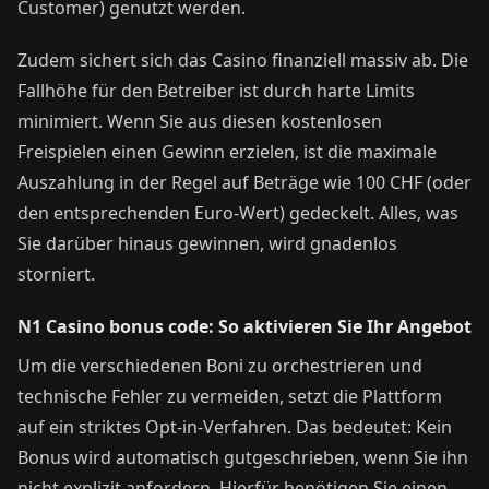
Customer) genutzt werden.
Zudem sichert sich das Casino finanziell massiv ab. Die
Fallhöhe für den Betreiber ist durch harte Limits
minimiert. Wenn Sie aus diesen kostenlosen
Freispielen einen Gewinn erzielen, ist die maximale
Auszahlung in der Regel auf Beträge wie 100 CHF (oder
den entsprechenden Euro-Wert) gedeckelt. Alles, was
Sie darüber hinaus gewinnen, wird gnadenlos
storniert.
N1 Casino bonus code: So aktivieren Sie Ihr Angebot
Um die verschiedenen Boni zu orchestrieren und
technische Fehler zu vermeiden, setzt die Plattform
auf ein striktes Opt-in-Verfahren. Das bedeutet: Kein
Bonus wird automatisch gutgeschrieben, wenn Sie ihn
nicht explizit anfordern. Hierfür benötigen Sie einen