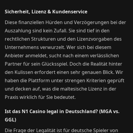
Sicherheit, Lizenz & Kundenservice
Diese finanziellen Hürden und Verzögerungen bei der
Auszahlung sind kein Zufall. Sie sind tief in den
rechtlichen Strukturen und den Lizenzvorgaben des
Unternehmens verwurzelt. Wer sich bei diesem
Anbieter anmeldet, sucht nach einem verlässlichen
Partner für sein Glücksspiel. Doch die Realität hinter
den Kulissen erfordert einen sehr genauen Blick. Wir
haben die Plattform unter strengen Kriterien geprüft
und decken auf, was die maltesische Lizenz in der
Praxis wirklich für Sie bedeutet.
Ist das N1 Casino legal in Deutschland? (MGA vs.
GGL)
Die Frage der Legalität ist für deutsche Spieler von