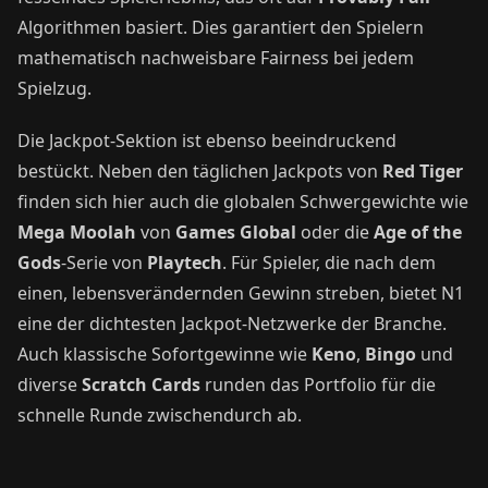
Algorithmen basiert. Dies garantiert den Spielern
mathematisch nachweisbare Fairness bei jedem
Spielzug.
Die Jackpot-Sektion ist ebenso beeindruckend
bestückt. Neben den täglichen Jackpots von
Red Tiger
finden sich hier auch die globalen Schwergewichte wie
Mega Moolah
von
Games Global
oder die
Age of the
Gods
-Serie von
Playtech
. Für Spieler, die nach dem
einen, lebensverändernden Gewinn streben, bietet N1
eine der dichtesten Jackpot-Netzwerke der Branche.
Auch klassische Sofortgewinne wie
Keno
,
Bingo
und
diverse
Scratch Cards
runden das Portfolio für die
schnelle Runde zwischendurch ab.