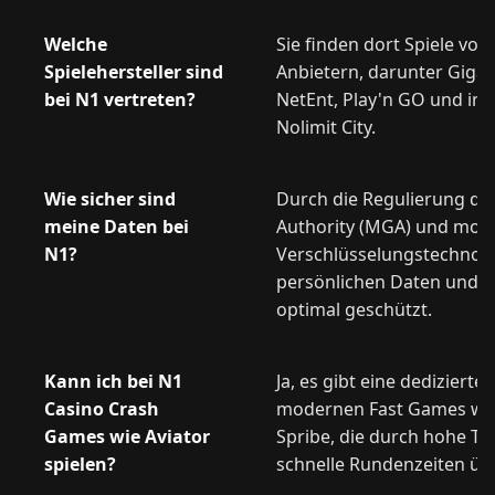
Welche
Sie finden dort Spiele vo
Spielehersteller sind
Anbietern, darunter Gigan
bei N1 vertreten?
NetEnt, Play'n GO und inn
Nolimit City.
Wie sicher sind
Durch die Regulierung de
meine Daten bei
Authority (MGA) und mode
N1?
Verschlüsselungstechnolo
persönlichen Daten und T
optimal geschützt.
Kann ich bei N1
Ja, es gibt eine dediziert
Casino Crash
modernen Fast Games wie
Games wie Aviator
Spribe, die durch hohe T
spielen?
schnelle Rundenzeiten üb