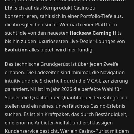
Ltd
, sich auf das Kernprodukt Casino zu
konzentrieren, zahlt sich in einer Portfolio-Tiefe aus,
die ihresgleichen sucht. Wer nach einer Plattform
sucht, die von den neuesten
Hacksaw Gaming
Hits
bis hin zu den luxuriösesten Live-Dealer-Lounges von
Evolution
alles bietet, wird hier fündig.
Das technische Grundgerüst ist über jeden Zweifel
erhaben. Die Ladezeiten sind minimal, die Navigation
intuitiv und die Sicherheit durch die MGA-Lizenzierung
garantiert. N1 ist im Jahr 2026 die perfekte Wahl für
Spieler, die Qualität über Quantität bei den Kategorien
stellen und ein reines, unverfälschtes Casino-Erlebnis
suchen. Es ist ein Kraftpaket, das durch Beständigkeit,
eine enorme Anbieter-Vielfalt und erstklassigen
Kundenservice besticht. Wer ein Casino-Purist mit dem