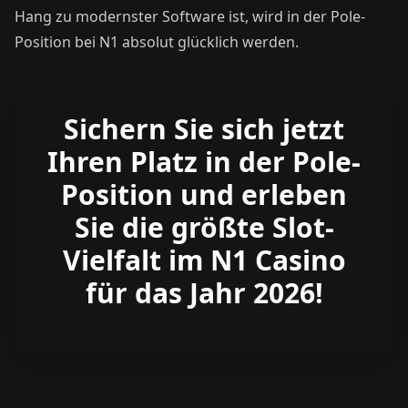
Hang zu modernster Software ist, wird in der Pole-
Position bei N1 absolut glücklich werden.
Sichern Sie sich jetzt
Ihren Platz in der Pole-
Position und erleben
Sie die größte Slot-
Vielfalt im N1 Casino
für das Jahr 2026!