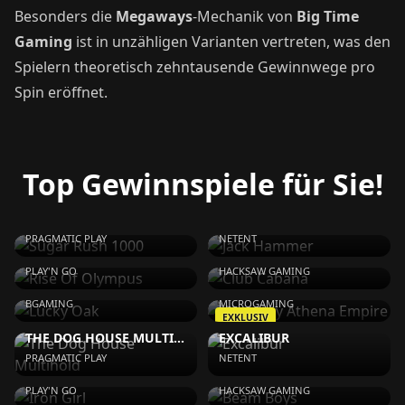
Besonders die
Megaways
-Mechanik von
Big Time
Gaming
ist in unzähligen Varianten vertreten, was den
Spielern theoretisch zehntausende Gewinnwege pro
Spin eröffnet.
Top Gewinnspiele für Sie!
SUGAR RUSH 1000
JACK HAMMER
PRAGMATIC PLAY
NETENT
RISE OF OLYMPUS
CLUB CABANA
PLAY'N GO
HACKSAW GAMING
LUCKY OAK
ALMIGHTY ATHENA EMPIRE
BGAMING
MICROGAMING
EXKLUSIV
THE DOG HOUSE MULTIHOLD
EXCALIBUR
PRAGMATIC PLAY
NETENT
IRON GIRL
BEAM BOYS
PLAY'N GO
HACKSAW GAMING